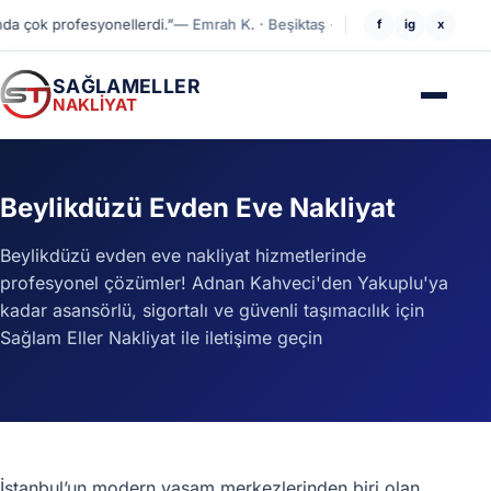
 çok profesyonellerdi.”
— Emrah K. · Beşiktaş → Levent
“Beşiktaş'tan Sarıy
f
ig
x
SAĞLAMELLER
NAKLİYAT
Beylikdüzü Evden Eve Nakliyat
Beylikdüzü evden eve nakliyat hizmetlerinde
profesyonel çözümler! Adnan Kahveci'den Yakuplu'ya
kadar asansörlü, sigortalı ve güvenli taşımacılık için
Sağlam Eller Nakliyat ile iletişime geçin
İstanbul’un modern yaşam merkezlerinden biri olan