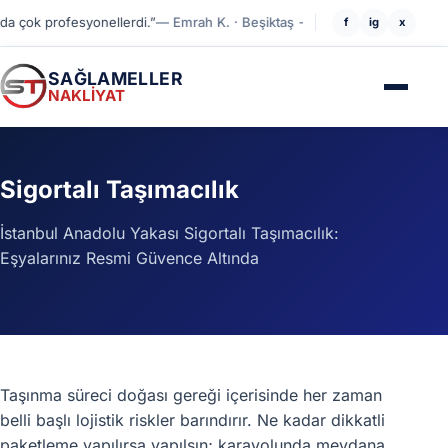
ok profesyonellerdi.”
— Emrah K. · Beşiktaş → Levent
“Beşiktaş'tan Sarıye
f
ig
x
SAĞLAMELLER
NAKLİYAT
Sigortalı Taşımacılık
İstanbul Anadolu Yakası Sigortalı Taşımacılık:
Eşyalarınız Resmi Güvence Altında
Taşınma süreci doğası gereği içerisinde her zaman
belli başlı lojistik riskler barındırır. Ne kadar dikkatli
paketleme yapılırsa yapılsın; karayolunda meydana